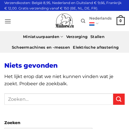
Ga
Verzendkosten: België 8,95, Nederland en Duitsland € 9,66, Frankrijk
€ 12,00. Gratis verzending vanaf € 150 (BE, NL, DE, FR).
naar
inhoud
Nederlands
0
Miniatuurpaarden
Verzorging
Stallen
Scheermachines en -messen
Elektrische afrastering
Niets gevonden
Het lijkt erop dat we niet kunnen vinden wat je
zoekt. Probeer de zoekbalk.
Zoeken