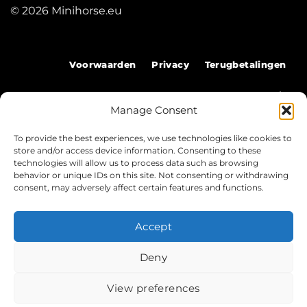
© 2026 Minihorse.eu
Voorwaarden
Privacy
Terugbetalingen
Verzending
Manage Consent
To provide the best experiences, we use technologies like cookies to
©
store and/or access device information. Consenting to these
technologies will allow us to process data such as browsing
2026 Mini Horse
behavior or unique IDs on this site. Not consenting or withdrawing
consent, may adversely affect certain features and functions.
Voorwaarden
Privacy
Terugbetalingen
Accept
Verzending
Deny
View preferences