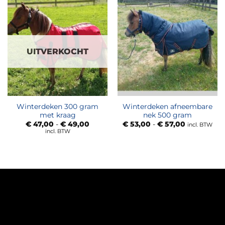
UITVERKOCHT
Winterdeken 300 gram
Winterdeken afneembare
met kraag
nek 500 gram
Prijsklasse:
Prijsklasse:
€
47,00
-
€
49,00
€
53,00
-
€
57,00
incl. BTW
€ 47,00
€ 53,00
incl. BTW
tot
tot
€ 49,00
€ 57,00