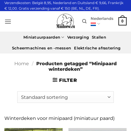
Ga
Verzendkosten: België 8,95, Nederland en Duitsland € 9,66, Frankrijk
€ 12,00. Gratis verzending vanaf € 150 (BE, NL, DE, FR).
naar
inhoud
Nederlands
0
Miniatuurpaarden
Verzorging
Stallen
Scheermachines en -messen
Elektrische afrastering
Home
/
Producten getagged “Minipaard
winterdeken”
FILTER
Winterdeken voor minipaard (miniatuur paard)