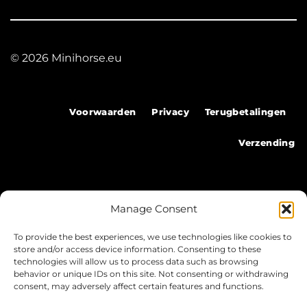
© 2026 Minihorse.eu
Voorwaarden
Privacy
Terugbetalingen
Verzending
©
Manage Consent
2026 Mini Horse
To provide the best experiences, we use technologies like cookies to
store and/or access device information. Consenting to these
Voorwaarden
Privacy
Terugbetalingen
technologies will allow us to process data such as browsing
behavior or unique IDs on this site. Not consenting or withdrawing
Verzending
consent, may adversely affect certain features and functions.