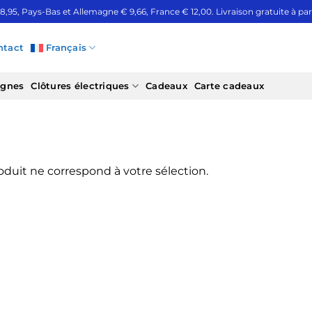
 8,95, Pays-Bas et Allemagne € 9,66, France € 12,00. Livraison gratuite à part
ntact
Français
ignes
Clôtures électriques
Cadeaux
Carte cadeaux
duit ne correspond à votre sélection.