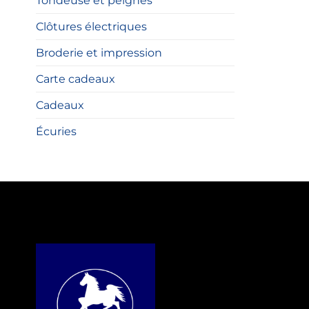
Tondeuse et peignes
Clôtures électriques
Broderie et impression
Carte cadeaux
Cadeaux
Écuries