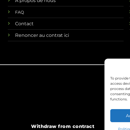
A propos de nous
FAQ
Contact
Renoncer au contrat ici
To provide 
Cond
access devi
process dat
consenting 
functions.
A
Withdraw from contract
Politi