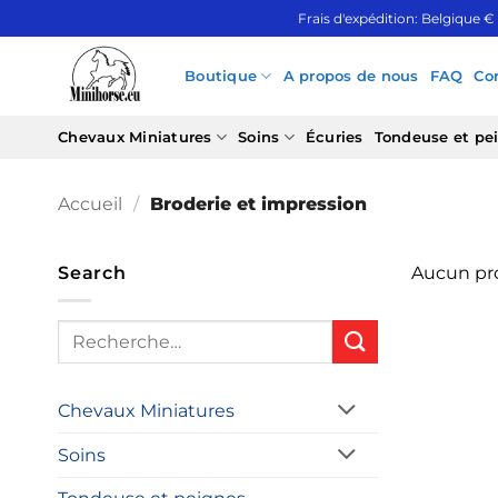
Passer
Frais d'expédition: Belgique €
au
contenu
Boutique
A propos de nous
FAQ
Co
Chevaux Miniatures
Soins
Écuries
Tondeuse et pe
Accueil
/
Broderie et impression
Search
Aucun pro
Recherche
pour :
Chevaux Miniatures
Soins