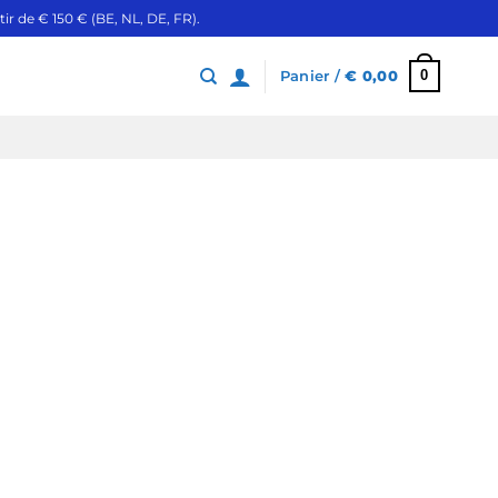
ir de € 150 € (BE, NL, DE, FR).
0
Panier /
€
0,00