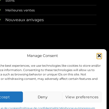
Soins
Meilleures ventes
Nouveaux arrivages
Manage Consent
the best experiences, we use technologies like cookies to store and/or
itions
Vie privée
Remboursements
Expédition
ce information. Consenting to these technologies will allow us to
a such as browsing behavior or unique IDs on this site. Not
or withdrawing consent, may adversely affect certain features and
Visa
PayPal
Stripe
MasterC
ccept
Deny
View preferences
que de cookies
Politique de confidentialité Minihorse.eu
Impressum