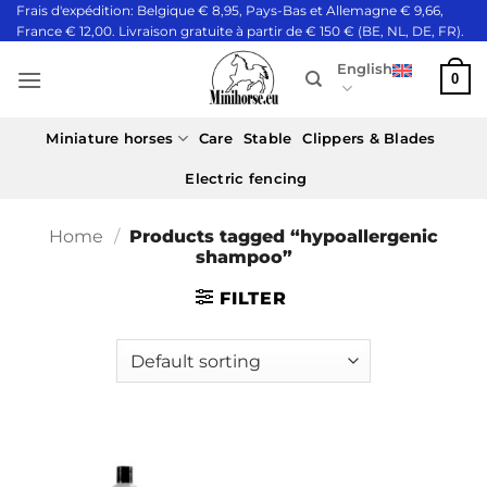
Skip
Frais d'expédition: Belgique € 8,95, Pays-Bas et Allemagne € 9,66,
France € 12,00. Livraison gratuite à partir de € 150 € (BE, NL, DE, FR).
to
content
English
0
Miniature horses
Care
Stable
Clippers & Blades
Electric fencing
Home
/
Products tagged “hypoallergenic
shampoo”
FILTER