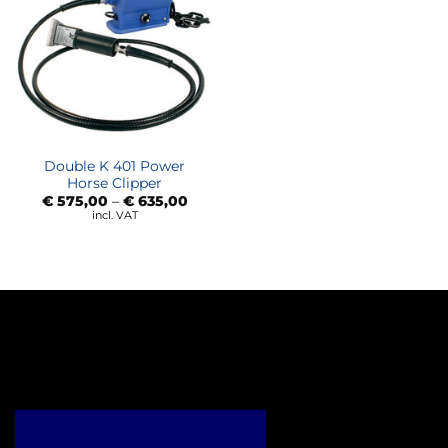
Double K 401 Power
Horse Clipper
Price
€
575,00
–
€
635,00
range:
incl. VAT
€ 575,00
through
€ 635,00