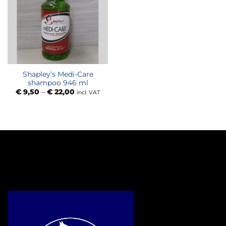
Shapley’s Medi-Care
shampoo 946 ml
Price
€
9,50
–
€
22,00
incl. VAT
range:
€ 9,50
through
€ 22,00