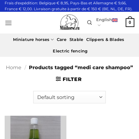
Skip
Frais d'expédition: Belgique € 8,95, Pays-Bas et Allemagne € 9,66,
France € 12,00. Livraison gratuite à partir de € 150 € (BE, NL, DE, FR).
to
content
English
0
Miniature horses
Care
Stable
Clippers & Blades
Electric fencing
Home
/
Products tagged “medi care shampoo”
FILTER